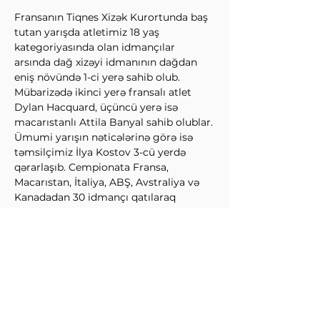
Fransanın Tiqnes Xizək Kurortunda baş 
tutan yarışda atletimiz 18 yaş 
kategoriyasında olan idmançılar 
arsında dağ xizəyi idmanının dağdan 
eniş növündə 1-ci yerə sahib olub. 
Mübarizədə ikinci yerə fransalı atlet 
Dylan Hacquard, üçüncü yerə isə 
macarıstanlı Attila Banyal sahib olublar.
Ümumi yarışın nəticələrinə görə isə 
təmsilçimiz İlya Kostov 3-cü yerdə 
qərarlaşıb. Cempionata Fransa, 
Macarıstan, İtaliya, ABŞ, Avstraliya və 
Kanadadan 30 idmançı qatılaraq 
birincilik uğrunda  mübarizə aparıblar.
Qeyd edək ki, 17 yaşlı idmançı 
Azərbaycanı dağ xizəyi üzrə yarışlarda 
2021-ci ildən təmsil edir.
↩Əvvəl