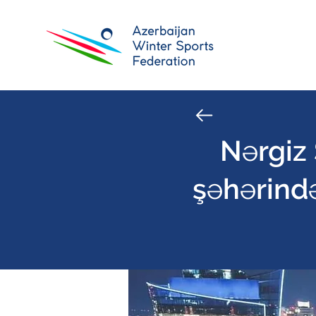
Nərgiz
şəhərində