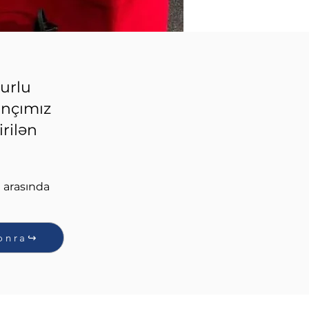
qurlu
ançımız
rilən
 arasında 
onra↪