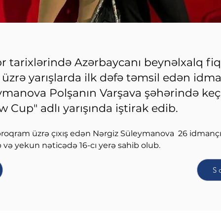
r tarixlərində Azərbaycanı beynəlxalq fi
üzrə yarışlarda ilk dəfə təmsil edən idm
ymanova Polşanın Varşava şəhərində keçi
Cup" adlı yarışında iştirak edib.
proqram üzrə çıxış edən Nərgiz Süleymanova  26 idmançı
ıb və yekun nəticədə 16-cı yerə sahib olub.
S