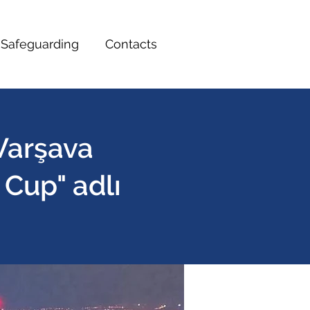
Safeguarding
Contacts
Varşava
Cup" adlı