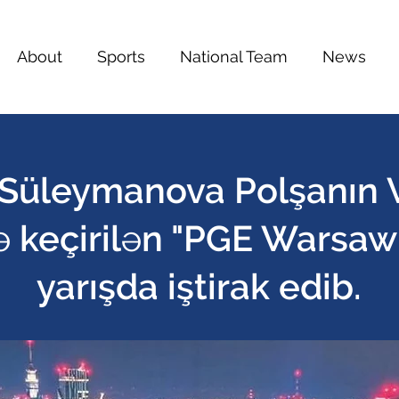
About
Sports
National Team
News
 Süleymanova Polşanın 
 keçirilən "PGE Warsaw 
yarışda iştirak edib.