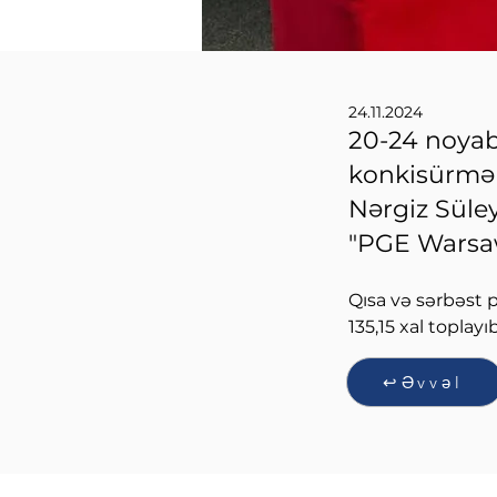
24.11.2024
20-24 noyab
konkisürmə 
Nərgiz Süle
"PGE Warsaw 
Qısa və sərbəst 
135,15 xal toplay
↩Əvvəl