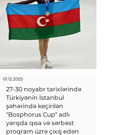
01.12.2025
27-30 noyabr tarixlərində
Türkiyənin İstanbul
şəhərində keçirilən
"Bosphorus Cup" adlı
yarışda qısa və sərbəst
proqram üzrə çıxış edən