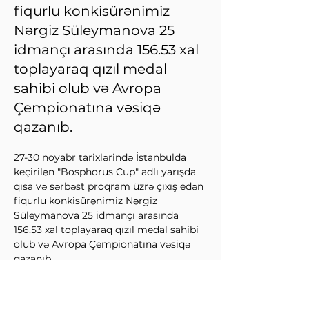
fiqurlu konkisürənimiz
Nərgiz Süleymanova 25
idmançı arasında 156.53 xal
toplayaraq qızıl medal
sahibi olub və Avropa
Çempionatına vəsiqə
qazanıb.
27-30 noyabr tarixlərində İstanbulda 
keçirilən "Bosphorus Cup" adlı yarışda 
qısa və sərbəst proqram üzrə çıxış edən 
fiqurlu konkisürənimiz Nərgiz 
Süleymanova 25 idmançı arasında 
156.53 xal toplayaraq qızıl medal sahibi 
olub və Avropa Çempionatına vəsiqə 
qazanıb.
Həmçinin idmançımız Səbinə  Əliyeva 
öz rəqibləri arasında 137.22 xal 
toplayaraq 6-cı yerə, yeniyetmə 