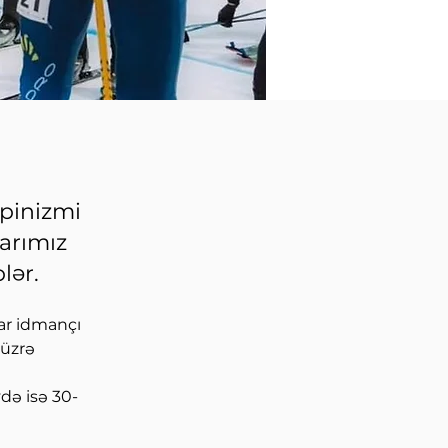
lpinizmi
arımız
lər.
ar idmançı 
 üzrə 
də isə 30-