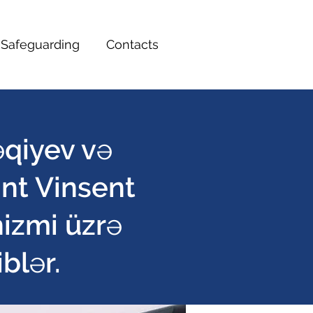
Safeguarding
Contacts
əqiyev və
nt Vinsent
nizmi üzrə
blər.