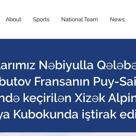
About
Sports
National Team
News
arımız Nəbiyulla Qələb
butov Fransanın Puy-Sai
də keçirilən Xizək Alpi
a Kubokunda iştirak edi