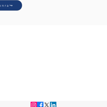
onra↪