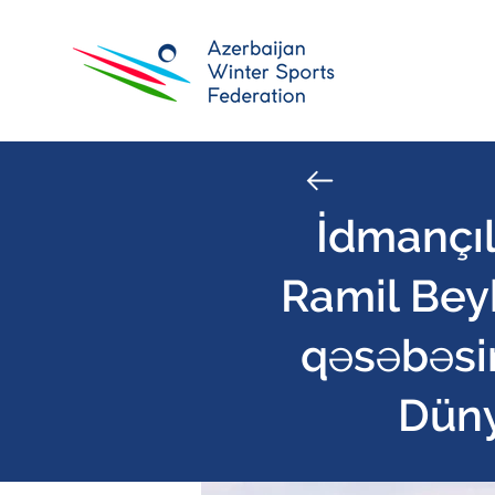
İdmançıl
Ramil Bey
qəsəbəsin
Düny