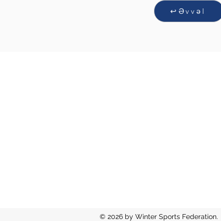
↩Əvvəl
Winter Sports Federat
Uzeyir Hajibeyli str. 134, Baku, Aze
info@wintersports.az
© 2026 by Winter Sports Federation.