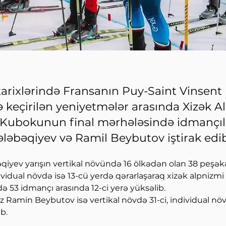
tarixlərində Fransanın Puy-Saint Vinsent
 keçirilən yeniyetmələr arasında Xizək A
Kubokunun final mərhələsində idmançıl
ləbəqiyev və Ramil Beybutov iştirak edib
qiyev yarışın vertikal növündə 16 ölkədən olan 38 peşək
dividual növdə isə 13-cü yerdə qərarlaşaraq xizək alpnizmi
ə 53 idmançı arasında 12-ci yerə yüksəlib.
 Ramin Beybutov isə vertikal növdə 31-ci, individual növ
b.