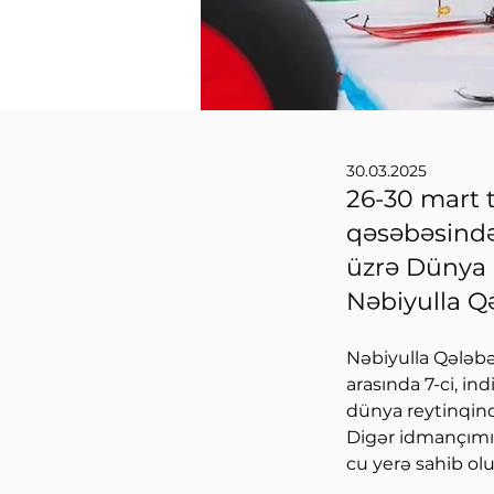
30.03.2025
26-30 mart 
qəsəbəsində
üzrə Dünya 
Nəbiyulla Qə
Nəbiyulla Qələbə
arasında 7-ci, in
dünya reytinqind
Digər idmançımız
cu yerə sahib olu