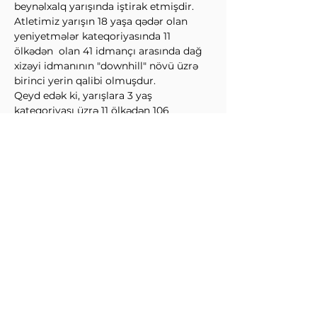
beynəlxalq yarışında iştirak etmişdir.
Atletimiz yarışın 18 yaşa qədər olan 
yeniyetmələr kateqoriyasında 11 
ölkədən  olan 41 idmançı arasında dağ 
xizəyi idmanının "downhill" növü üzrə 
birinci yerin qalibi olmuşdur.
Qeyd edək ki, yarışlara 3 yaş 
kateqoriyası üzrə 11 ölkədən 106 
kiştirakçı qatılmışdır.
↩Əvvəl
Sonra↪
Winter Sports Federation
info@wintersports.az