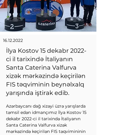
16.12.2022
İlya Kostov 15 dekabr 2022-
ci il tarixində İtaliyanın
Santa Caterina Valfurva
xizək mərkəzində keçirilən
FIS təqviminin beynəlxalq
yarışında iştirak edib.
Azərbaycanı dağ xizəyi üzrə yarışlarda 
təmsil edən idmançımız İlya Kostov 15 
dekabr 2022-ci il tarixində İtaliyanın 
Santa Caterina Valfurva xizək 
mərkəzində keçirilən FIS təqvimininin 