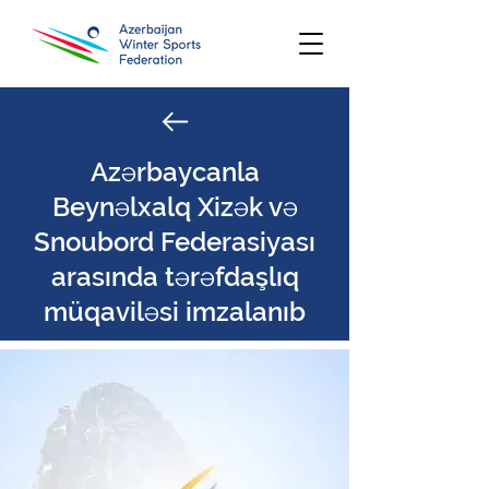
Azərbaycanla
Beynəlxalq Xizək və
Snoubord Federasiyası
arasında tərəfdaşlıq
müqaviləsi imzalanıb