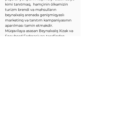
kimi tanıtmaq,  həmçinin ölkəmizin 
turizm brendi və məhsulların 
beynəlxalq arenada genişmiqyaslı 
marketinq və tanıtım kampaniyasının 
aparılması təmin etməkdir.
Müqaviləyə əsasən Beynəlxalq Xizək və 
Snoubord Federasiyası tərəfindən 
təşkil olunan qlobal yarışlarda (dünya 
kubokları və çempionatlarda) 
Azərbaycan təşkilatın " Qlobal 
Destinasiya Tərəfdaşı" kimi çıxış edəcək.
Qeyd edək ki, növbəti qış 
mövsümündən başlayaraq "Şahdağ 
Turizm Mərkəzi"ndə Beynəlxalq Xizək 
və Snoubord Federasiyasının dünya 
miqyaslı yarışlarının təşkili planlaşdırılır.
↩Əvvəl
Sonra↪