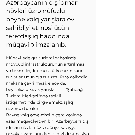
Azərbaycanın qış idman
növləri üzrə nüfuzlu
beynəlxalq yarışlara ev
sahibliyi etməsi üçün
tərəfdaşlıq haqqında
müqavilə imzalanıb.
Müqavilədə qış turizmi sahəsində 
mövcud infrastrukturunun artırılması 
və təkmilləşdirilməsi, ölkəmizin xarici 
turistlər üçün qış turizmi üzrə cəlbedici 
məkana çevrilməsi, eləcə də, 
beynəlxalq xizək yarışlarının "Şahdağ 
Turizm Mərkəzi"ndə təşkili 
istiqamətində birgə əməkdaşlıq 
nəzərdə tutulur.
Beynəlxalq əməkdaşlıq çərcivəsində 
əsas məqsədlərdən biri Azərbaycanı qış 
idman növləri üzrə dünya səviyyəli 
peşəkar yarışların keçirildiyi destinasiya 