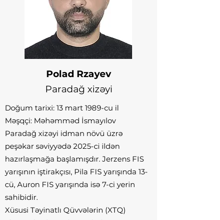
Polad Rzayev
Paradağ xizəyi
Doğum tarixi: 13 mart 1989-cu il
Məşqçi: Məhəmməd İsmayılov
Paradağ xizəyi idman növü üzrə
peşəkar səviyyədə 2025-ci ildən
hazırlaşmağa başlamışdır. Jerzens FIS
yarışının iştirakçısı, Pila FIS yarışında 13-
cü, Auron FIS yarışında isə 7-ci yerin
sahibidir.
Xüsusi Təyinatlı Qüvvələrin (XTQ)