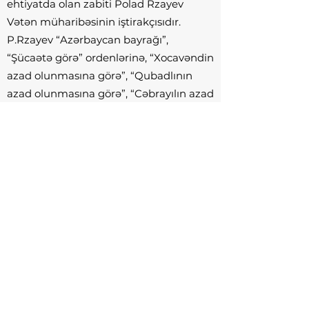
ehtiyatda olan zabiti Polad Rzayev
Vətən müharibəsinin iştirakçısıdır.
P.Rzayev “Azərbaycan bayrağı”,
“Şücaətə görə” ordenlərinə, “Xocavəndin
azad olunmasına görə”, “Qubadlının
azad olunmasına görə”, “Cəbrayılın azad
olunmasına görə” medallarına layiq
görülüb.
QIŞ İDMAN NÖVLƏRİ
FEDERASİYASI
info@wintersports.az
Üzeyir Hacıbəyli küçəsi 134, Bakı,
Azərbaycan