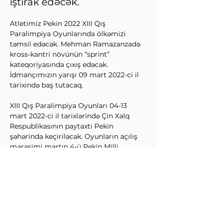
iştirak edəcək.
Atletimiz Pekin 2022 XIII Qış 
Paralimpiya Oyunlarında ölkəmizi 
təmsil edəcək. Mehman Ramazanzadə 
kross-kantri növünün “sprint” 
kateqoriyasında çıxış edəcək. 
İdmançımızın yarışı 09 mart 2022-ci il 
tarixində baş tutacaq.
XIII Qış Paralimpiya Oyunları 04-13 
mart 2022-ci il tarixlərində Çin Xalq 
Respublikasının paytaxtı Pekin 
şəhərində keçiriləcək. Oyunların açılış 
mərasimi martın 4-ü Pekin Milli 
stadionunda baş tutacaq.
↩Əvvəl
Sonra↪