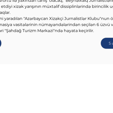
rtu ilə yaxından tanış  olacaq, "Beynəlxalq Jurnalistləri
etdiyi xizək yarışının müxtəlif dissiplinlərində birincilik
qlar.
i yaradılan "Azərbaycan Xizəkçi Jurnalistlər Klubu"nun ö
ormasiya vasitələrinin nümayəndələrindən seçilən 6 üzvü v
əri "Şahdağ Turizm Mərkəzi"ndə həyata keçirilir.
S