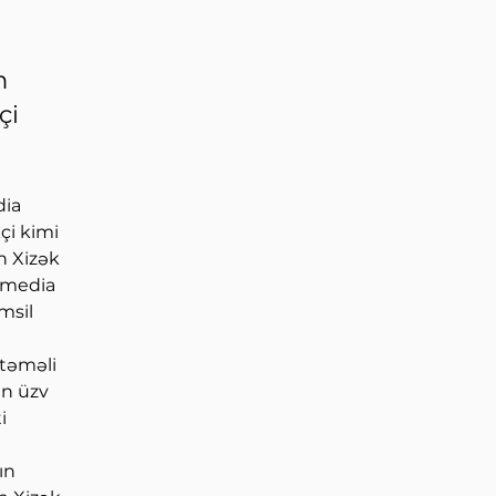
m
çi
ia 
çi kimi 
 Xizək 
 media 
msil 
təməli 
in üzv 
i 
ın 