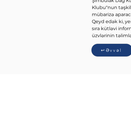
Şimbulak Dağ Kuro
Klubu"nun təşkil 
mübarizə aparaca
Qeyd edək ki, yen
sıra kütləvi inf
üzvlərinin təliml
↩Əvvəl
QIŞ İDMAN NÖVLƏRİ
FEDERASİYASI
Üzeyir Hacıbəyli küçəsi 134, Bakı,