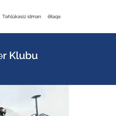
Təhlükəsiz idman
Əlaqə
ər Klubu