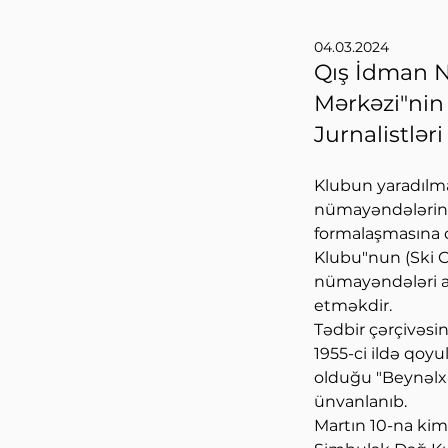
04.03.2024
Qış İdman N
Mərkəzi"nin 
Jurnalistləri
Klubun yaradılma
nümayəndələrini 
formalaşmasına d
Klubu"nun (Ski Cl
nümayəndələri ar
etməkdir.
Tədbir çərçivəsin
1955-ci ildə qoyu
olduğu "Beynəlxa
ünvanlanıb.
Martın 10-na kim