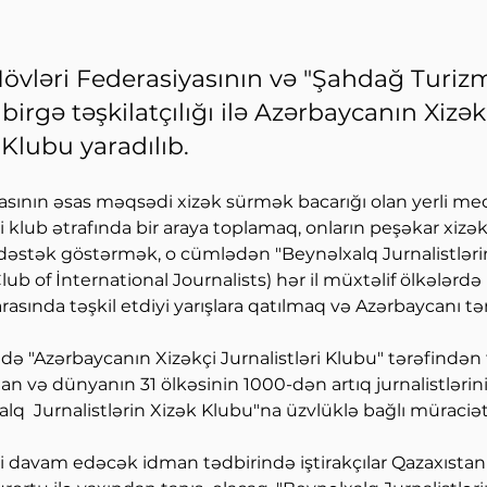
övləri Federasiyasının və "Şahdağ Turiz
birgə təşkilatçılığı ilə Azərbaycanın Xizək
 Klubu yaradılıb.
sının əsas məqsədi xizək sürmək bacarığı olan yerli med
klub ətrafında bir araya toplamaq, onların peşəkar xizək
əstək göstərmək, o cümlədən "Beynəlxalq Jurnalistlərin
ub of İnternational Journalists) hər il müxtəlif ölkələrdə
asında təşkil etdiyi yarışlara qatılmaq və Azərbaycanı tə
də "Azərbaycanın Xizəkçi Jurnalistləri Klubu" tərəfindən 
lan və dünyanın 31 ölkəsinin 1000-dən artıq jurnalistlərin
lq  Jurnalistlərin Xizək Klubu"na üzvlüklə bağlı müraciət
i davam edəcək idman tədbirində iştirakçılar Qazaxıstan