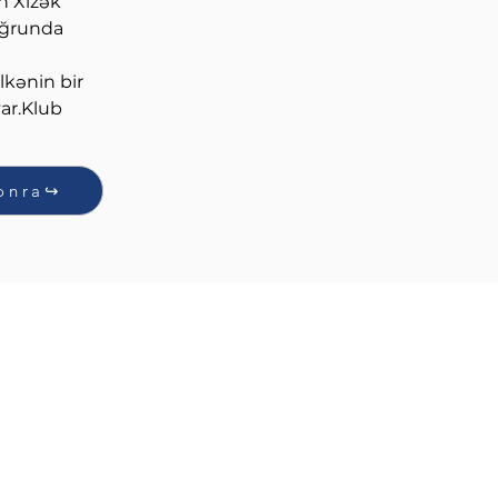
n Xizək 
 uğrunda 
lkənin bir 
ar.Klub 
onra↪