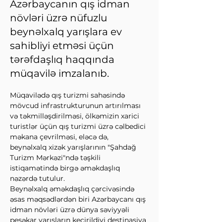
Azərbaycanın qış idman
növləri üzrə nüfuzlu
beynəlxalq yarışlara ev
sahibliyi etməsi üçün
tərəfdaşlıq haqqında
müqavilə imzalanıb.
Müqavilədə qış turizmi sahəsində 
mövcud infrastrukturunun artırılması 
və təkmilləşdirilməsi, ölkəmizin xarici 
turistlər üçün qış turizmi üzrə cəlbedici 
məkana çevrilməsi, eləcə də, 
beynəlxalq xizək yarışlarının "Şahdağ 
Turizm Mərkəzi"ndə təşkili 
istiqamətində birgə əməkdaşlıq 
nəzərdə tutulur.
Beynəlxalq əməkdaşlıq çərcivəsində 
əsas məqsədlərdən biri Azərbaycanı qış 
idman növləri üzrə dünya səviyyəli 
peşəkar yarışların keçirildiyi destinasiya 