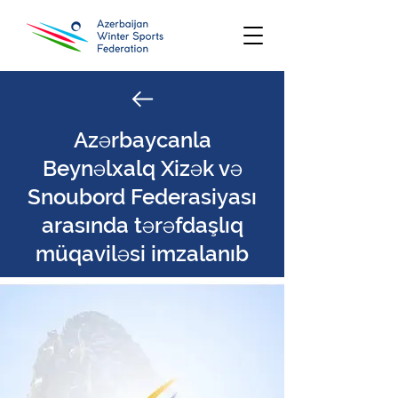
Azərbaycanla
Beynəlxalq Xizək və
Snoubord Federasiyası
arasında tərəfdaşlıq
müqaviləsi imzalanıb