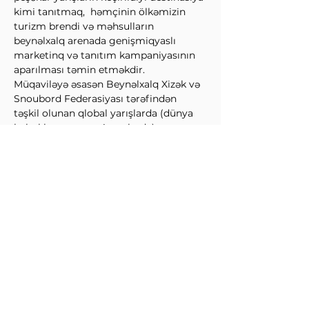
kimi tanıtmaq,  həmçinin ölkəmizin 
turizm brendi və məhsulların 
beynəlxalq arenada genişmiqyaslı 
marketinq və tanıtım kampaniyasının 
aparılması təmin etməkdir.
Müqaviləyə əsasən Beynəlxalq Xizək və 
Snoubord Federasiyası tərəfindən 
təşkil olunan qlobal yarışlarda (dünya 
kubokları və çempionatlarda) 
Azərbaycan təşkilatın " Qlobal 
Destinasiya Tərəfdaşı" kimi çıxış edəcək.
Qeyd edək ki, növbəti qış 
mövsümündən başlayaraq "Şahdağ 
Turizm Mərkəzi"ndə Beynəlxalq Xizək 
və Snoubord Federasiyasının dünya 
miqyaslı yarışlarının təşkili planlaşdırılır.
↩Əvvəl
Sonra↪