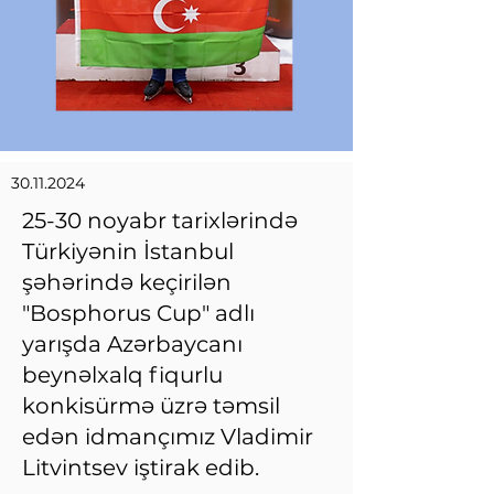
30.11.2024
25-30 noyabr tarixlərində
Türkiyənin İstanbul
şəhərində keçirilən
"Bosphorus Cup" adlı
yarışda Azərbaycanı
beynəlxalq fiqurlu
konkisürmə üzrə təmsil
edən idmançımız Vladimir
Litvintsev iştirak edib.