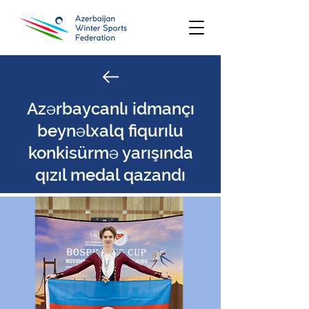
Azərbaycanlı idmançı
beynəlxalq fiqurılu
konkisürmə yarışında
qızıl medal qazandı