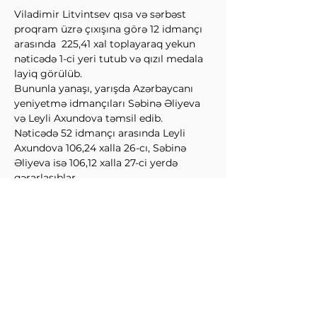
Viladimir Litvintsev qısa və sərbəst 
proqram üzrə çıxışına görə 12 idmançı 
arasında  225,41 xal toplayaraq yekun 
nəticədə 1-ci yeri tutub və qızıl medala 
layiq görülüb.
Bununla yanaşı, yarışda Azərbaycanı 
yeniyetmə idmançıları Səbinə Əliyeva 
və Leyli Axundova təmsil edib.
Nəticədə 52 idmançı arasında Leyli 
Axundova 106,24 xalla 26-cı, Səbinə 
Əliyeva isə 106,12 xalla 27-ci yerdə 
qərarlaşıblar.
↩Əvvəl
Sonra↪
QIŞ İDMAN NÖVLƏRİ