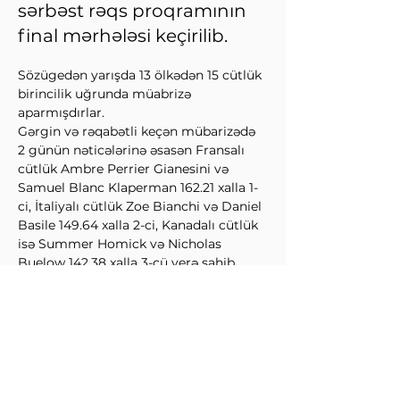
sərbəst rəqs proqramının
final mərhələsi keçirilib.
Sözügedən yarışda 13 ölkədən 15 cütlük 
birincilik uğrunda müabrizə 
aparmışdırlar.
Gərgin və rəqabətli keçən mübarizədə 
2 günün nəticələrinə əsasən Fransalı 
cütlük Ambre Perrier Gianesini və 
Samuel Blanc Klaperman 162.21 xalla 1-
ci, İtaliyalı cütlük Zoe Bianchi və Daniel 
Basile 149.64 xalla 2-ci, Kanadalı cütlük 
isə Summer Homick və Nicholas 
Buelow 142.38 xalla 3-cü yerə sahib 
olmuşdurlar.
↩Əvvəl
Sonra↪