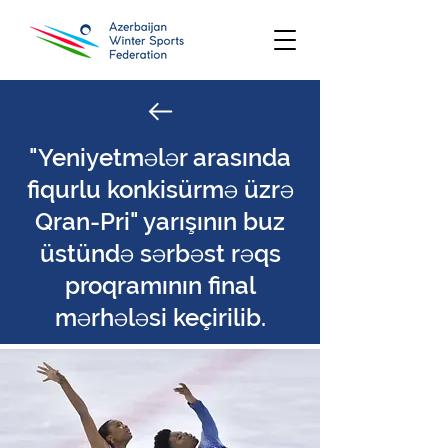
"Yeniyetmələr arasında
fiqurlu konkisürmə üzrə
Qran-Pri" yarışının buz
üstündə sərbəst rəqs
proqramının final
mərhələsi keçirilib.