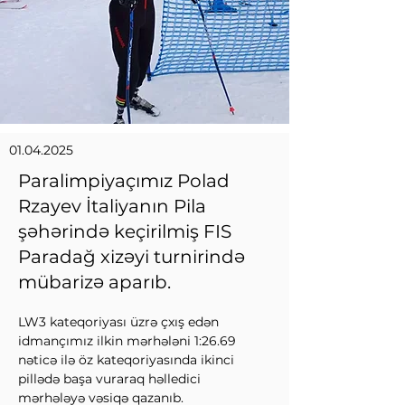
01.04.2025
Paralimpiyaçımız Polad
Rzayev İtaliyanın Pila
şəhərində keçirilmiş FIS
Paradağ xizəyi turnirində
mübarizə aparıb.
LW3 kateqoriyası üzrə çxış edən 
idmançımız ilkin mərhələni 1:26.69 
nəticə ilə öz kateqoriyasında ikinci 
pillədə başa vuraraq həlledici 
mərhələyə vəsiqə qazanıb.