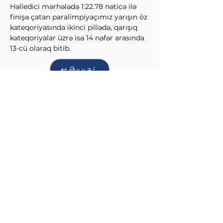
Həlledici mərhələdə 1:22.78 nəticə ilə 
finişə çatan paralimpiyaçımız yarışın öz 
kateqoriyasında ikinci pillədə, qarışıq 
kateqoriyalar üzrə isə 14 nəfər arasında 
13-cü olaraq bitib.
↩Əvvəl
Sonra↪
QIŞ İDMAN NÖVLƏRİ
FEDERASİYASI
info@wintersports.az
Üzeyir Hacıbəyli küçəsi 134, Bakı,
Azərbaycan