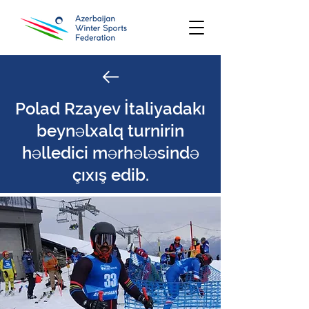
Polad Rzayev İtaliyadakı
beynəlxalq turnirin
həlledici mərhələsində
çıxış edib.