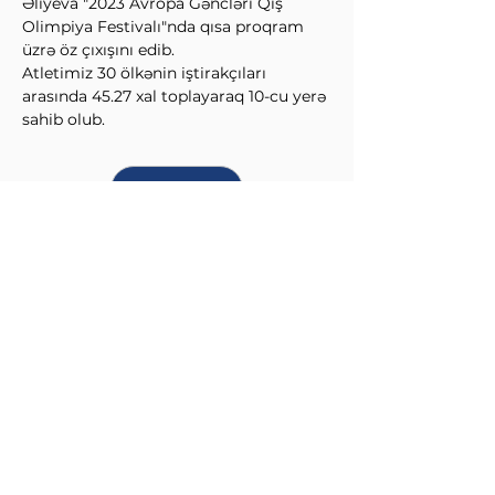
Əliyeva "2023 Avropa Gəncləri Qış 
Olimpiya Festivalı"nda qısa proqram 
üzrə öz çıxışını edib.
Atletimiz 30 ölkənin iştirakçıları 
arasında 45.27 xal toplayaraq 10-cu yerə 
sahib olub.
↩Əvvəl
Sonra↪
QIŞ İDMAN NÖVLƏRİ
FEDERASİYASI
info@wintersports.az
Üzeyir Hacıbəyli küçəsi 134, Bakı,