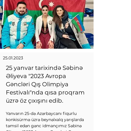
25.01.2023
25 yanvar tarixində Səbinə
Əliyeva "2023 Avropa
Gəncləri Qış Olimpiya
Festivalı"nda qısa proqram
üzrə öz çıxışını edib.
Yanvarın 25-də Azərbaycanı fiqurlu 
konkisürmə üzrə beynəlxalq yarışlarda 
təmsil edən gənc idmançımız Səbinə 