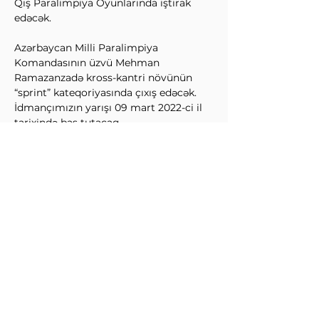
Qış Paralimpiya Oyunlarında iştirak 
edəcək.
Azərbaycan Milli Paralimpiya 
Komandasının üzvü Mehman 
Ramazanzadə kross-kantri növünün 
“sprint” kateqoriyasında çıxış edəcək. 
İdmançımızın yarışı 09 mart 2022-ci il 
tarixində baş tutacaq.
XIII Qış Paralimpiya Oyunları 04-13 
mart 2022-ci il tarixlərində Çin Xalq 
Respublikasının paytaxtı Pekin 
şəhərində keçiriləcək. Oyunların açılış 
mərasimi martın 4-ü Pekin Milli 
stadionunda baş tutacaq.
↩Əvvəl
Sonra↪