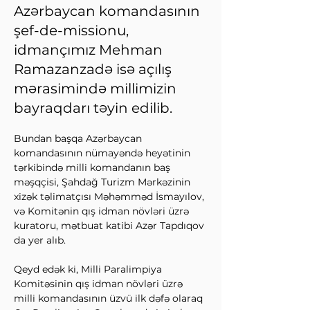
Azərbaycan komandasının
şef-de-missionu,
idmançımız Mehman
Ramazanzadə isə açılış
mərasimində millimizin
bayraqdarı təyin edilib.
Bundan başqa Azərbaycan 
komandasının nümayəndə heyətinin 
tərkibində milli komandanın baş 
məşqçisi, Şahdağ Turizm Mərkəzinin 
xizək təlimatçısı Məhəmməd İsmayılov, 
və Komitənin qış idman növləri üzrə 
kuratoru, mətbuat katibi Azər Tapdıqov 
da yer alıb.
Qeyd edək ki, Milli Paralimpiya 
Komitəsinin qış idman növləri üzrə 
milli komandasının üzvü ilk dəfə olaraq 