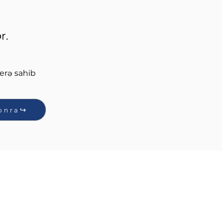
r.
erə sahib 
onra↪