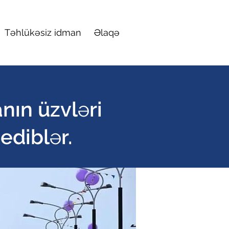
Təhlükəsiz idman
Əlaqə
nın üzvləri
ediblər.