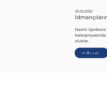
05.05.2025
İdmançılarım
Nəzrin Qəribova 1
kateqoriyasında 4
olublar.
↩Əvvəl
QIŞ İDMAN NÖVLƏRİ
FEDERASİYASI