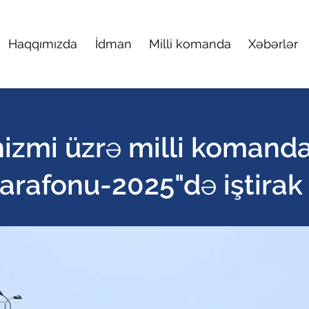
Haqqımızda
İdman
Milli komanda
Xəbərlər
nizmi üzrə milli komanda
arafonu-2025"də iştirak 