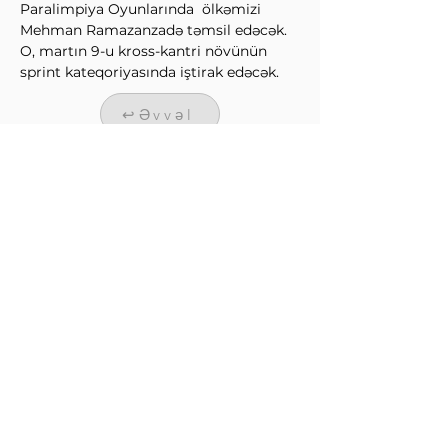
Paralimpiya Oyunlarında  ölkəmizi 
Mehman Ramazanzadə təmsil edəcək. 
O, martın 9-u kross-kantri növünün 
sprint kateqoriyasında iştirak edəcək.
↩Əvvəl
Sonra↪
QIŞ İDMAN NÖVLƏRİ
FEDERASİYASI
info@wintersports.az
Üzeyir Hacıbəyli küçəsi 134, Bakı,
Azərbaycan