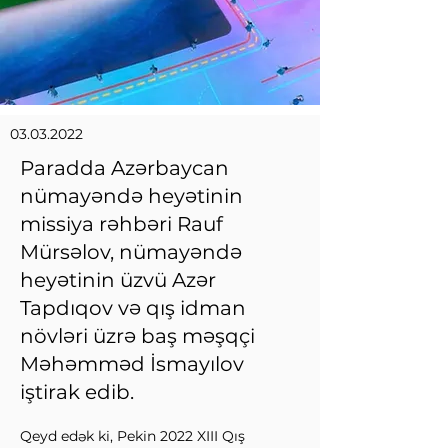
03.03.2022
Paradda Azərbaycan
nümayəndə heyətinin
missiya rəhbəri Rauf
Mürsəlov, nümayəndə
heyətinin üzvü Azər
Tapdıqov və qış idman
növləri üzrə baş məşqçi
Məhəmməd İsmayılov
iştirak edib.
Qeyd edək ki, Pekin 2022 XIII Qış 