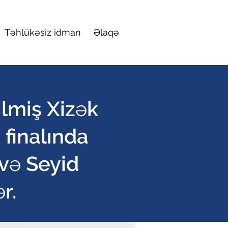
Təhlükəsiz idman
Əlaqə
lmiş Xizək
finalında
və Seyid
r.