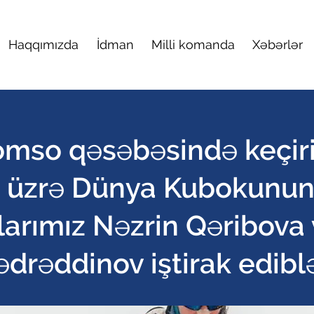
Haqqımızda
İdman
Milli komanda
Xəbərlər
romso qəsəbəsində keçiri
i üzrə Dünya Kubokunun 
arımız Nəzrin Qəribova 
ədrəddinov iştirak ediblə