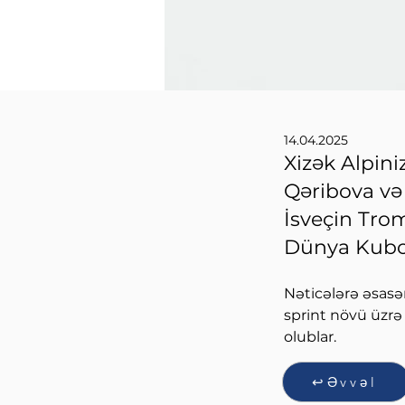
14.04.2025
Xizək Alpini
Qəribova və 
İsveçin Tro
Dünya Kubok
Nəticələrə əsasə
sprint növü üzrə
olublar.
↩Əvvəl