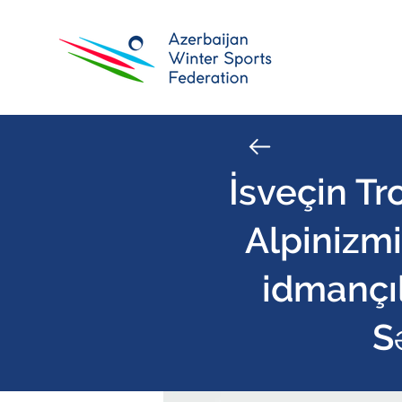
İsveçin T
Alpinizm
idmançıl
S