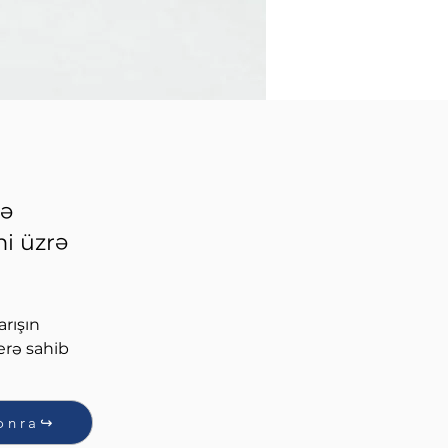
də
mi üzrə
rışın 
erə sahib 
onra↪