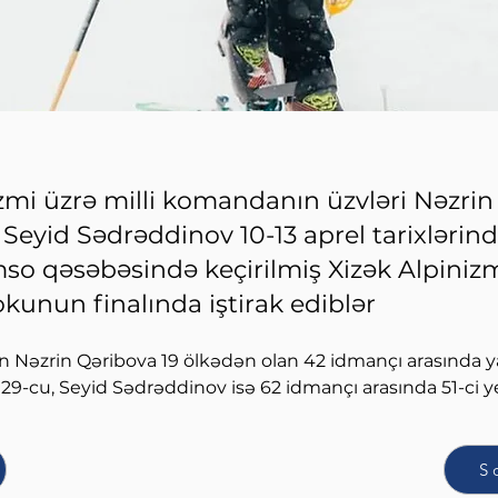
zmi üzrə milli komandanın üzvləri Nəzrin
Seyid Sədrəddinov 10-13 aprel tarixlərin
mso qəsəbəsində keçirilmiş Xizək Alpiniz
unun finalında iştirak ediblər
n Nəzrin Qəribova 19 ölkədən olan 42 idmançı arasında ya
 29-cu, Seyid Sədrəddinov isə 62 idmançı arasında 51-ci y
S